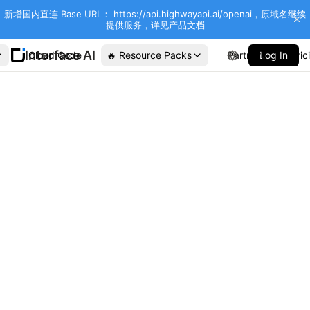
新增国内直连 Base URL： https://api.highwayapi.ai/openai，原域名继续
提供服务，详见产品文档
Interface AI
Cloud Code
🔥 Resource Packs
Partners
Log In
Pric