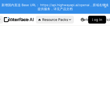
新增国内直连 Base URL： https://api.highwayapi.ai/openai，原域名继续
提供服务，详见产品文档
Interface AI
Cloud Code
🔥 Resource Packs
Partners
Log In
Pric