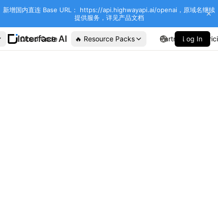
新增国内直连 Base URL： https://api.highwayapi.ai/openai，原域名继续
提供服务，详见产品文档
Interface AI
Cloud Code
🔥 Resource Packs
Partners
Log In
Pric